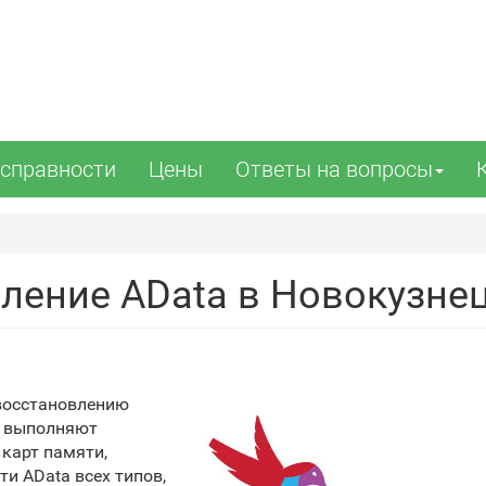
справности
Цены
Ответы на вопросы
ление AData в Новокузне
восстановлению
е выполняют
карт памяти,
и AData всех типов,