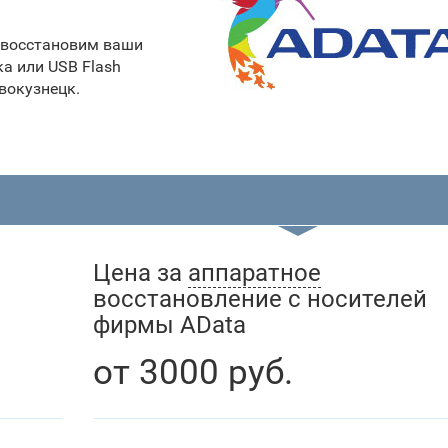
й восстановим ваши
а или USB Flash
вокузнецк.
Цена за
аппаратное
восстановление с носителей
фирмы AData
от
3000
руб.